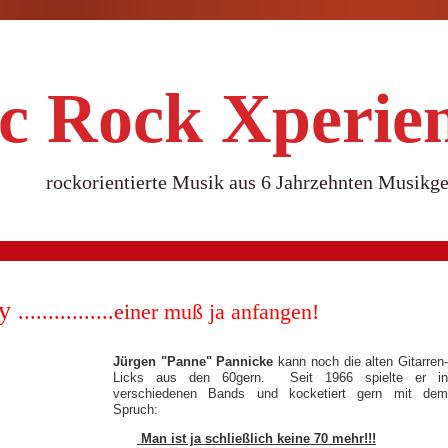
ic Rock Xperie
rockorientierte Musik aus 6 Jahrzehnten Musikge
ty
................einer muß ja anfangen!
Jürgen "Panne" Pannicke
kann noch die alten Gitarren
Licks aus den 60gern. Seit 1966 spielte er in
verschiedenen Bands und kocketiert gern mit dem
Spruch:
Man ist ja schließlich keine 70 mehr!!!