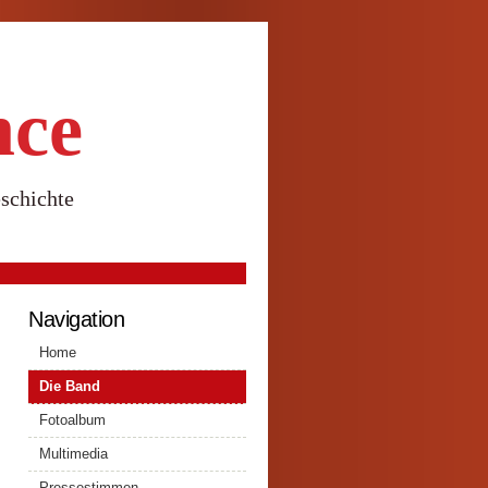
nce
schichte
Navigation
Home
Die Band
-
Fotoalbum
Multimedia
Pressestimmen