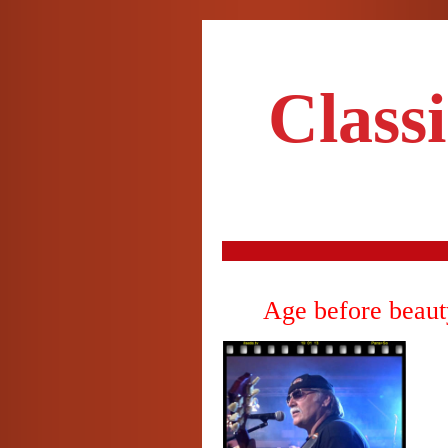
Class
Age before beau